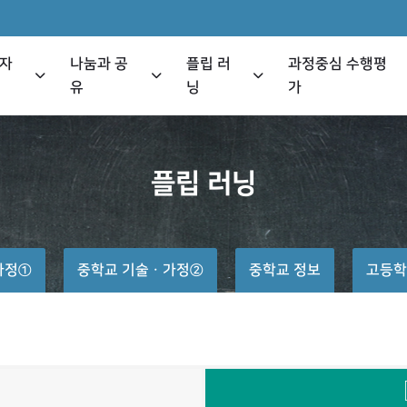
 자
나눔과 공
플립 러
과정중심 수행평
유
닝
가
플립
러닝
가정①
중학교 기술ㆍ가정②
중학교 정보
고등학