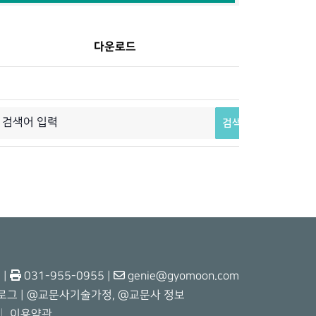
다운로드
검색
 |
031-955-0955 |
genie@gyomoon.com
로그
|
@교문사기술가정
,
@교문사 정보
│
이용약관