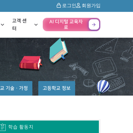
로그인
회원가입
고객 센
AI 디지털 교육자
료
터
교 기술ㆍ가정
고등학교 정보
학습 활동지