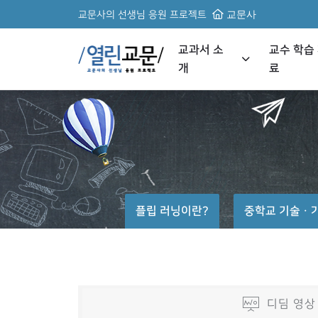
교문사의 선생님 응원 프로젝트
교문사
교과서 소
교수 학습
개
료
플립 러닝이란?
중학교 기술ㆍ
디딤 영상