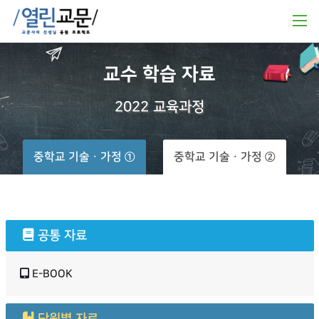
교수
학습
자료
2022
교육과정
중학교 기술ㆍ가정 ①
중학교 기술ㆍ가정 ②
공통 자료
E-BOOK