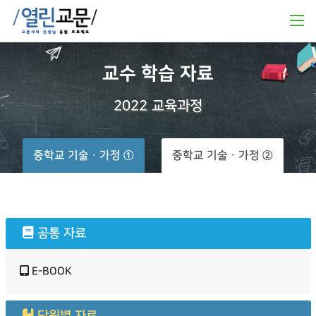
교수
학습
자료
2022
교육과정
중학교 기술ㆍ가정 ①
중학교 기술ㆍ가정 ②
공통 자료
E-BOOK