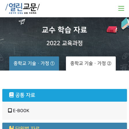
교수
학습
자료
2022
교육과정
중학교 기술ㆍ가정 ①
중학교 기술ㆍ가정 ②
공통 자료
E-BOOK