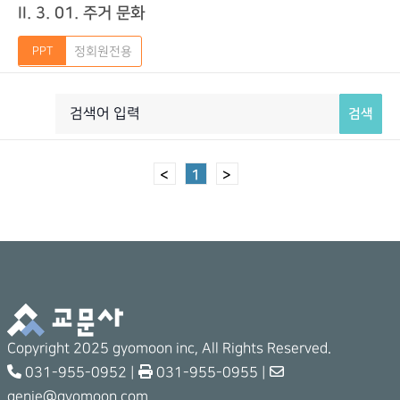
II. 3. 01. 주거 문화
정회원전용
검색
<
1
>
Copyright 2025 gyomoon inc, All Rights Reserved.
031-955-0952 |
031-955-0955 |
genie@gyomoon.com