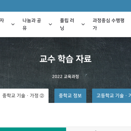
 자
나눔과 공
플립 러
과정중심 수행평
유
닝
가
교수
학습
자료
2022
교육과정
중학교 기술ㆍ가정 ②
중학교 정보
고등학교 기술ㆍ