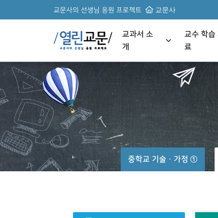
교문사의 선생님 응원 프로젝트
교문사
교과서 소
교수 학습
개
료
중학교 기술ㆍ가정 ①