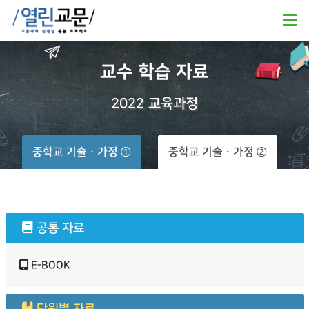
교수
학습
자료
2022
교육과정
중학교 기술ㆍ가정 ①
중학교 기술ㆍ가정 ②
공통 자료
E-BOOK