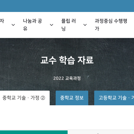
 자
나눔과 공
플립 러
과정중심 수행평
유
닝
가
교수
학습
자료
2022
교육과정
중학교 기술ㆍ가정 ②
중학교 정보
고등학교 기술ㆍ