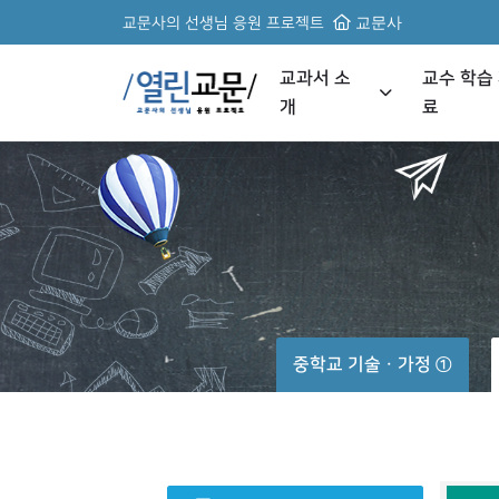
교문사의 선생님 응원 프로젝트
교문사
교과서 소
교수 학습
개
료
중학교 기술ㆍ가정 ①