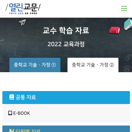
교수
학습
자료
2022
교육과정
중학교 기술ㆍ가정 ①
중학교 기술ㆍ가정 ②
공통 자료
E-BOOK