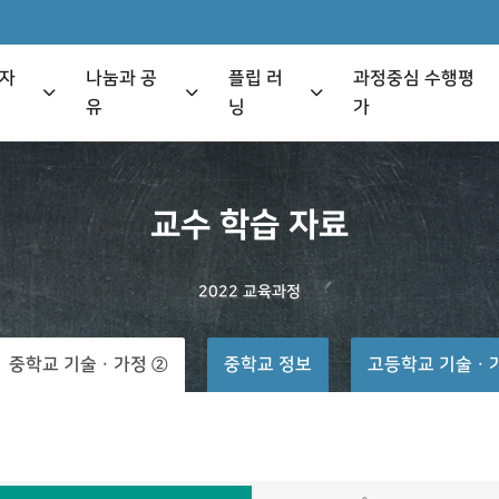
 자
나눔과 공
플립 러
과정중심 수행평
유
닝
가
교수
학습
자료
2022
교육과정
중학교 기술ㆍ가정 ②
중학교 정보
고등학교 기술ㆍ