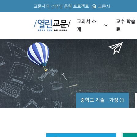
교문사의 선생님 응원 프로젝트
교문사
교과서 소
교수 학습
개
료
중학교 기술ㆍ가정 ①