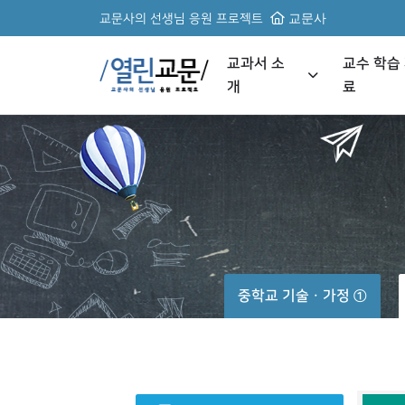
교문사의 선생님 응원 프로젝트
교문사
교과서 소
교수 학습
개
료
중학교 기술ㆍ가정 ①