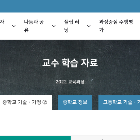
 자
나눔과 공
플립 러
과정중심 수행평
유
닝
가
교수
학습
자료
2022
교육과정
중학교 기술ㆍ가정 ②
중학교 정보
고등학교 기술ㆍ