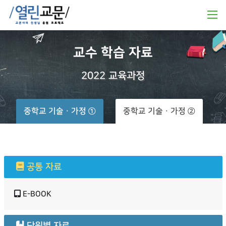
교수
학습
자료
2022
교육과정
중학교 기술ㆍ가정 ①
중학교 기술ㆍ가정 ②
공통 자료
E-BOOK